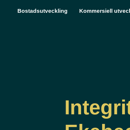
Bostadsutveckling
Kommersiell utvec
Integri