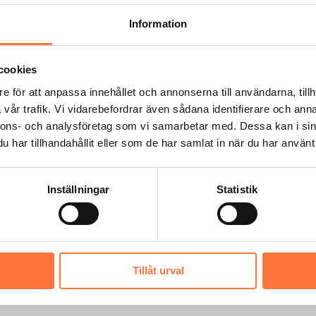
ldigheter
Information
h spårningstekniker
cookies
e för att anpassa innehållet och annonserna till användarna, tillh
und för behandlingen
vår trafik. Vi vidarebefordrar även sådana identifierare och anna
nnons- och analysföretag som vi samarbetar med. Dessa kan i sin
r baserat på följande rättsliga grunder:
har tillhandahållit eller som de har samlat in när du har använt 
s marknadsföringskommunikation)
dvändig för att fullgöra ett avtal med dig)
Inställningar
Statistik
 bokföring och myndighetskrav)
alys och affärsutveckling)
personuppgifter
Tillåt urval
å länge det är nödvändigt för de ändamål de samlades in för eller