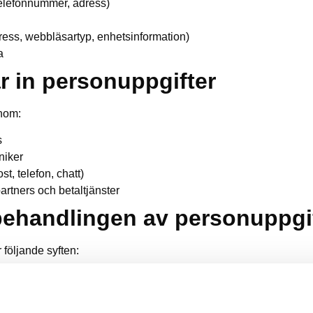
telefonnummer, adress)
ress, webbläsartyp, enhetsinformation)
a
ar in personuppgifter
enom:
s
niker
t, telefon, chatt)
artners och betaltjänster
behandlingen av personuppgi
 följande syften:
lla våra tjänster
ch kommunikation
bbplatsens funktionalitet