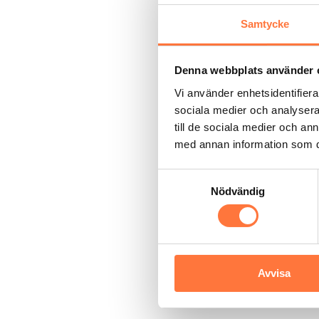
Efterleva lagstadgade sky
Samtycke
5. Cookies oc
Denna webbplats använder 
Inställningar för Cookies
Vi använder enhetsidentifierar
6. Rättslig gr
sociala medier och analysera 
till de sociala medier och a
Vi behandlar dina personuppgifte
med annan information som du 
Samtycke (vid exempelvi
Samtyckesval
Avtal (när behandling är nö
Nödvändig
Rättslig förpliktelse (vid
Berättigat intresse (vid an
7. Lagring av 
Avvisa
Vi lagrar dina personuppgifter s
det.