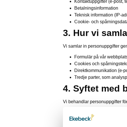
Kontaktuppgifter (e-post, 
Betalningsinformation
Teknisk information (IP-ad
Cookie- och spårningsdat
3. Hur vi saml
Vi samlar in personuppgifter g
Formulär på vår webbplat
Cookies och spårningstek
Direktkommunikation (e-pos
Tredje parter, som analysp
4. Syftet med 
Vi behandlar personuppgifter för
Tillhandahålla och underhå
Hantera kundrelationer o
Analysera och förbättra we