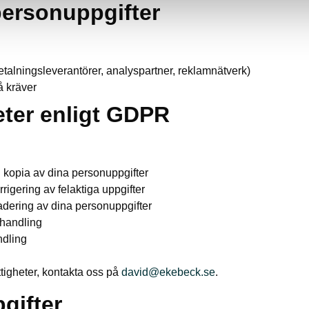
personuppgifter
betalningsleverantörer, analyspartner, reklamnätverk)
å kräver
heter enligt GDPR
en kopia av dina personuppgifter
orrigering av felaktiga uppgifter
radering av dina personuppgifter
ehandling
ndling
tigheter, kontakta oss på
david@ekebeck.se
.
gifter